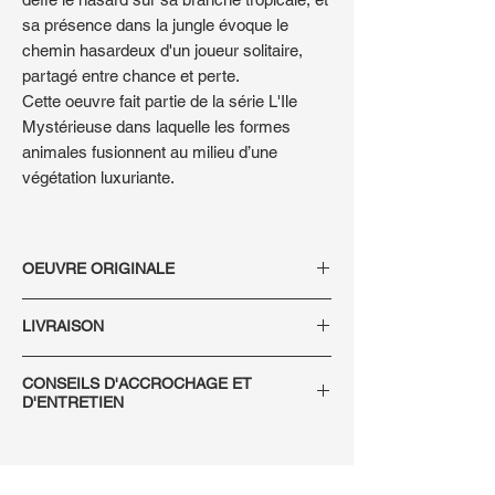
sa présence dans la jungle évoque le
chemin hasardeux d'un joueur solitaire,
partagé entre chance et perte.
Cette oeuvre fait partie de la série L'Ile
Mystérieuse dans laquelle les formes
animales fusionnent au milieu d’une
végétation luxuriante.
OEUVRE ORIGINALE
Technique : Huile sur toile
LIVRAISON
Dimensions : 30 x 24 x 2 cm
Dimensions encadré
: 34 x 28 x 3,5 cm
Livraison sécurisée, France et
Encadrement : Caisse américaine en bois
CONSEILS D'ACCROCHAGE ET
international. Chaque œuvre est emballée
D'ENTRETIEN
doré
dans une caisse sur mesure, avec
Année : 2021
assurance transport incluse. Comptez 3 à
Il est recommandé une exposition à
Signature : Au recto et au dos de l'oeuvre
5 jours ouvrés pour la France
hauteur des yeux, à l’abri de la lumière
Certificat d'authenticité : Fourni avec
métropolitaine et 7 à 10 jours pour
directe et de l’humidité, afin de préserver